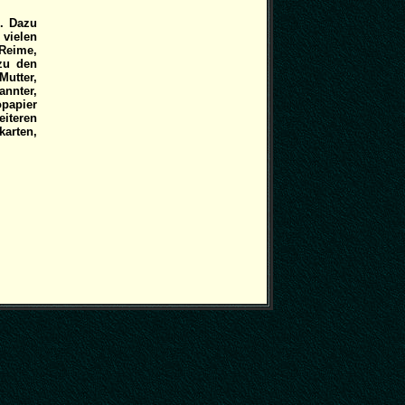
. Dazu
vielen
Reime,
zu den
Mutter,
nnter,
opapier
eiteren
karten,