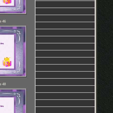
e 46
e 48