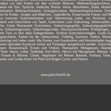
aben zur Zeit Karten mit den schönen Motiven, Weihnachtsgutscheine, 
eine mit Text, Sprüche, Gedichte, Reime, Verse, Weisheiten, Zitate, Mutter
erkarten, Weihnachtskarten, Ostergutscheine, Weihnachtsgutscheine, Chris
ine für Kinder, Jungen und Mädchen, Jugendliche, Erwachsene Frauen und M
azu kommen Gutscheinkarten zum Valentinstag Liebe, zur Hochzeit, z
eburt und Gutscheine zur Taufe, Gutscheine zum Geburtstag Jahreszahlen,
he, Coole Restaurant Gutscheine, Geburtstagsgrüße, Geburtstagsgedich
e, Geburtstagsverse, Geburtstagszitate, Glückwunschkarten, Einladungen, 
mit Text zu fast allen Gelegenheiten. Schöne Gutscheinvorlagen, Coole Gu
gutscheine, Karten für die Jahreszeiten, Frühling, Sommer, Herbst, Winte
rtstag und vieles mehr. Alle Karten zum Ausdrucken und Herunterladen lie
r einen optimalen Ausdruck immer auf Fotopaper ausgedruckt werden. Gutsche
sen, Rosenstrauß, Essen und Trinken, Restaurant, Mittagessen, Abende
n, Tiere, Herze, Liebe, Teddybär, Kuh Milch, Hirsch mit Herzgeweih, Melone, 
 Frauen & Männer, Clown, Vegetarier mit Riesen Banane, Fantasy Tiere
enke und Cooler Amor mit Pfeil und Bogen Comic und Humor.
www.gutschein25.de