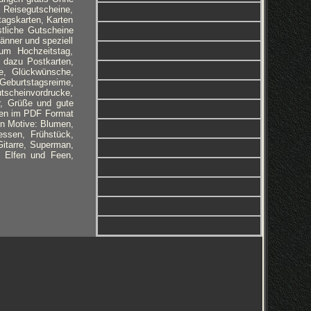
Reisegutscheine,
tagskarten, Karten
tliche Gutscheine
änner und speziell
um Hochzeitstag,
 dazu Postkarten,
te, Glückwünsche,
Geburtstagsreime,
tscheinvordrucke,
r, Grüße und gute
gen im PDF Format
in Motive: Blumen,
ssen, Frühstück,
Gitarre, Superman,
, Elfen und Feen,