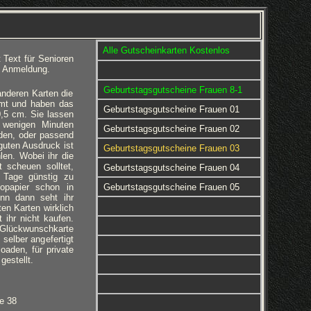
Alle Gutscheinkarten Kostenlos
 Text für Senioren
e Anmeldung.
Geburtstagsgutscheine Frauen 8-1
anderen Karten die
ormt und haben das
Geburtstagsgutscheine Frauen 01
,5 cm. Sie lassen
 wenigen Minuten
Geburtstagsgutscheine Frauen 02
den, oder passend
uten Ausdruck ist
Geburtstagsgutscheine Frauen 03
len. Wobei ihr die
 scheuen solltet,
Geburtstagsgutscheine Frauen 04
 Tage günstig zu
opapier schon in
Geburtstagsgutscheine Frauen 05
nn dann seht ihr
ten Karten wirklich
 ihr nicht kaufen.
 Glückwunschkarte
selber angefertigt
aden, für private
gestellt.
e 38