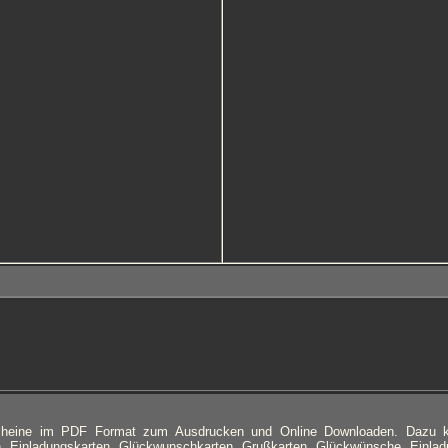
cheine im PDF Format zum Ausdrucken und Online Downloaden. Dazu
n, Einladungskarten, Glückwunschkarten, Grußkarten, Glückwünsche, Einlad