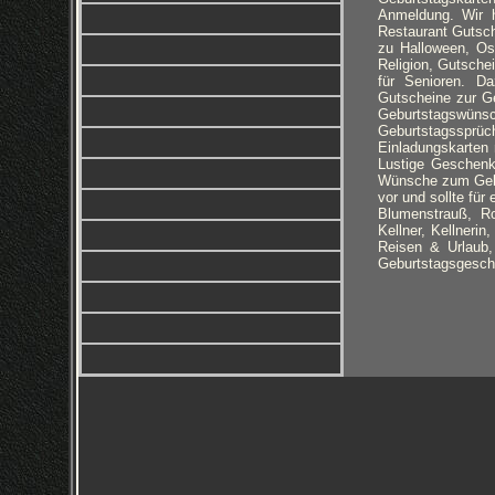
Anmeldung. Wir h
Restaurant Gutsch
zu Halloween, Ost
Religion, Gutsche
für Senioren. D
Gutscheine zur G
Geburtstagswünsc
Geburtstagssprüch
Einladungskarten 
Lustige Geschenk
Wünsche zum Gebu
vor und sollte fü
Blumenstrauß, Ro
Kellner, Kellneri
Reisen & Urlaub,
Geburtstagsgesch