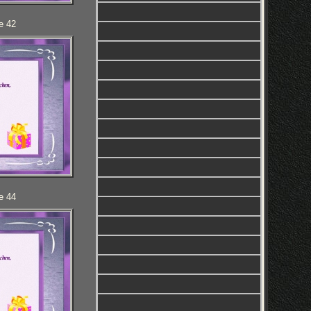
e 42
e 44