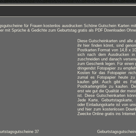
gsgutscheine für Frauen kostenlos ausdrucken Schöne Gutschein Karten mit
r mit Sprüche & Gedichte zum Geburtstag gratis als PDF Downloaden Ohn
Diese Gutscheinkarten und alle 
ihr hier finden könnt, sind gen
Postkarten Format von 14,8 x 10
sich nach dem Ausdrucken in
zuschneiden und danach versen
zum Geschenk legen. Für einen g
dringendst Fotopapier zu empfeh
Kosten für das Fotopapier nicht
zumal es Fotopapier heute zu
kaufen gibt. Auch gibt es Fot
Postkartengröße zu kaufen. De
erst wie gut die Qualität der meis
ist. Diese Gutscheinkarten könnt
Jede Karte, Geburtstagskarte,
oder Einladungskarte ist von uns 
und hier zum kostenlosen Downlo
Zwecke Online gratis ins Internet 
urtstagsgutscheine 37
Geburtstagsgutschein