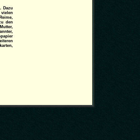
. Dazu
vielen
Reime,
zu den
Mutter,
nnter,
opapier
eiteren
karten,