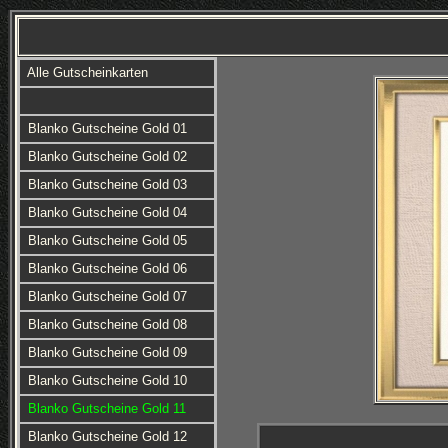
Alle Gutscheinkarten
Blanko Gutscheine Gold 01
Blanko Gutscheine Gold 02
Blanko Gutscheine Gold 03
Blanko Gutscheine Gold 04
Blanko Gutscheine Gold 05
Blanko Gutscheine Gold 06
Blanko Gutscheine Gold 07
Blanko Gutscheine Gold 08
Blanko Gutscheine Gold 09
Blanko Gutscheine Gold 10
Blanko Gutscheine Gold 11
Blanko Gutscheine Gold 12