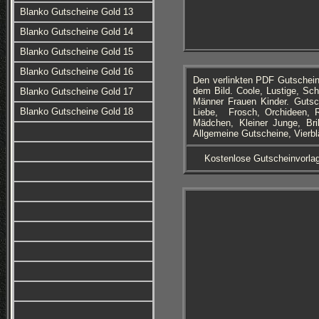
Blanko Gutscheine Gold 13
Blanko Gutscheine Gold 14
Blanko Gutscheine Gold 15
Blanko Gutscheine Gold 16
Den verlinkten PDF Gutschein
dem Bild. Coole, Lustige, Sc
Blanko Gutscheine Gold 17
Männer Frauen Kinder. Guts
Blanko Gutscheine Gold 18
Liebe, Frosch, Orchideen, 
Mädchen, Kleiner Junge, Br
Allgemeine Gutscheine, Vierbl
Kostenlose Gutscheinvorla