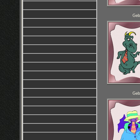
Geb
Geb