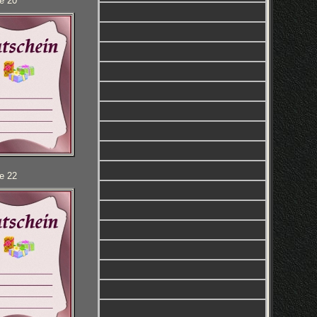
e 20
e 22