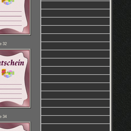
e 32
e 34