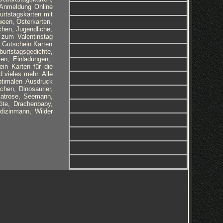
 Anmeldung Online
rtstagskarten mit
ween, Osterkarten,
chen, Jugendliche,
zum Valentinstag
e Gutschein Karten
urtstagsgedichte,
ten, Einladungen,
ein Karten für die
 vieles mehr. Alle
ptimalen Ausdruck
chen, Dinosaurier,
Matrose, Seemann,
röte, Drachenbaby,
dizinmann, Wilder