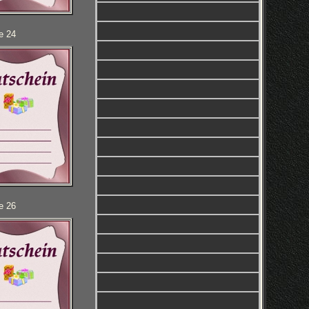
e 24
e 26