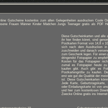
nline Gutscheine kostenlos zum allen Gelegenheiten ausdrucken Coole Ori
chsene Frauen Männer Kinder Mädchen Jungs Teenager gratis als PDF He
Diese Gutscheinkarten und alle 
ihr hier finden könnt, sind gen
Postkarten Format von 14,8 x 10
sich nach dem Ausdrucken in
zuschneiden und danach versen
zum Geschenk legen. Für einen g
dringendst Fotopapier zu empfeh
Kosten für das Fotopapier nicht
zumal es Fotopapier heute zu
kaufen gibt. Auch gibt es Fot
Postkartengröße zu kaufen. De
erst wie gut die Qualität der meis
ist. Diese Gutscheinkarten könnt
Jede Karte, Geburtstagskarte,
oder Einladungskarte ist von uns 
und hier zum kostenlosen Downlo
Zwecke Online gratis ins Internet 