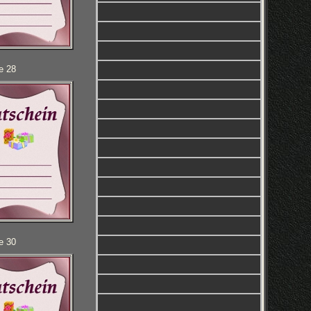
e 28
e 30