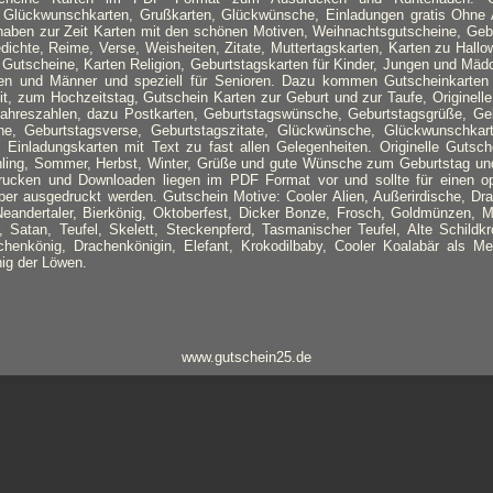
, Glückwunschkarten, Grußkarten, Glückwünsche, Einladungen gratis Ohne
aben zur Zeit Karten mit den schönen Motiven, Weihnachtsgutscheine, Gebu
dichte, Reime, Verse, Weisheiten, Zitate, Muttertagskarten, Karten zu Hallo
Gutscheine, Karten Religion, Geburtstagskarten für Kinder, Jungen und Mäd
n und Männer und speziell für Senioren. Dazu kommen Gutscheinkarten 
it, zum Hochzeitstag, Gutschein Karten zur Geburt und zur Taufe, Originell
ahreszahlen, dazu Postkarten, Geburtstagswünsche, Geburtstagsgrüße, Geb
he, Geburtstagsverse, Geburtstagszitate, Glückwünsche, Glückwunschkar
 Einladungskarten mit Text zu fast allen Gelegenheiten. Originelle Gutsch
hling, Sommer, Herbst, Winter, Grüße und gute Wünsche zum Geburtstag und
ucken und Downloaden liegen im PDF Format vor und sollte für einen o
er ausgedruckt werden. Gutschein Motive: Cooler Alien, Außerirdische, Dra
Neandertaler, Bierkönig, Oktoberfest, Dicker Bonze, Frosch, Goldmünzen, 
, Satan, Teufel, Skelett, Steckenpferd, Tasmanischer Teufel, Alte Schildk
chenkönig, Drachenkönigin, Elefant, Krokodilbaby, Cooler Koalabär als Me
nig der Löwen.
www.gutschein25.de