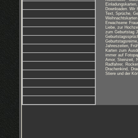
Einladungskarten
Downloaden. Wir h
Text, Sprüche, Ge
Weihnachtskarten 
Erwachsene Fraue
Liebe, zur Hochze
zum Geburtstag J
Geburtstagssprüc
Geburtstagsreime,
Jahreszeiten, Frü
Karten zum Ausdr
immer auf Fotopap
Amor, Steinzeit, 
Radfahrer, Rocker
Drachenkind, Dra
Stiere und der Kö