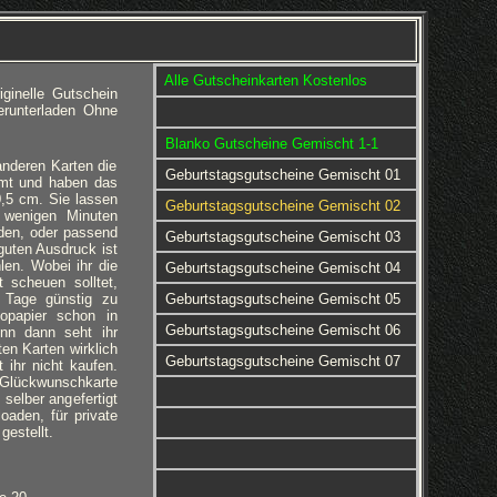
Alle Gutscheinkarten Kostenlos
ginelle Gutschein
runterladen Ohne
Blanko Gutscheine Gemischt 1-1
anderen Karten die
Geburtstagsgutscheine Gemischt 01
ormt und haben das
,5 cm. Sie lassen
Geburtstagsgutscheine Gemischt 02
 wenigen Minuten
den, oder passend
Geburtstagsgutscheine Gemischt 03
uten Ausdruck ist
len. Wobei ihr die
Geburtstagsgutscheine Gemischt 04
 scheuen solltet,
 Tage günstig zu
Geburtstagsgutscheine Gemischt 05
opapier schon in
Geburtstagsgutscheine Gemischt 06
nn dann seht ihr
ten Karten wirklich
Geburtstagsgutscheine Gemischt 07
 ihr nicht kaufen.
 Glückwunschkarte
selber angefertigt
aden, für private
gestellt.