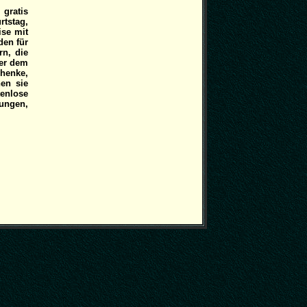
gratis
tstag,
ise mit
den für
rn, die
ter dem
henke,
nen sie
tenlose
ungen,